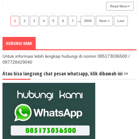
Read More
1
2
3
4
5
6
7
...
2934
Next »
Last
HUBUNGI KAMI
Untuk informasi lebih lengkap hubungi di nomor 085173036500 /
087728429040
Atau bisa langsung chat pesan whatsapp, klik dibawah ini >>