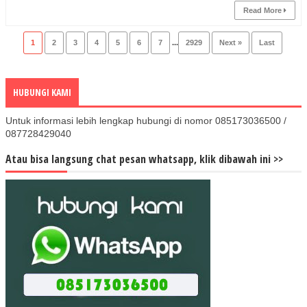
Read More
1
2
3
4
5
6
7
...
2929
Next »
Last
HUBUNGI KAMI
Untuk informasi lebih lengkap hubungi di nomor 085173036500 /
087728429040
Atau bisa langsung chat pesan whatsapp, klik dibawah ini >>