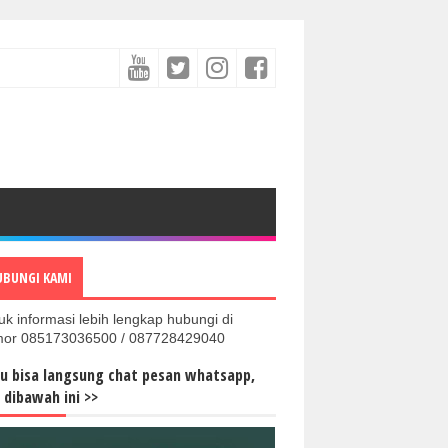
UBUNGI KAMI
uk informasi lebih lengkap hubungi di
or 085173036500 / 087728429040
u bisa langsung chat pesan whatsapp,
k dibawah ini >>