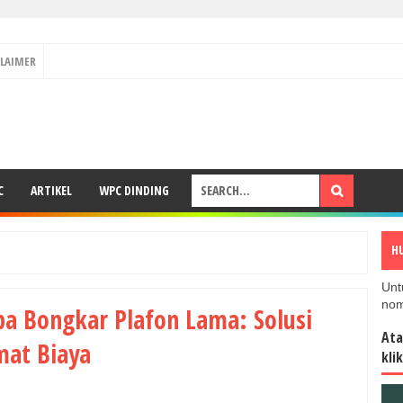
CLAIMER
C
ARTIKEL
WPC DINDING
H
Unt
nom
pa Bongkar Plafon Lama: Solusi
Ata
mat Biaya
kli