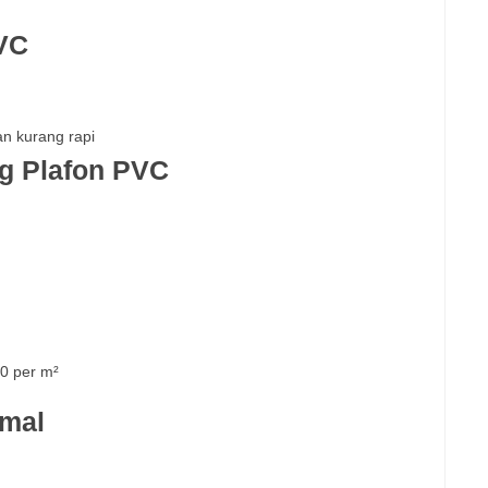
VC
n kurang rapi
g Plafon PVC
0 per m²
imal