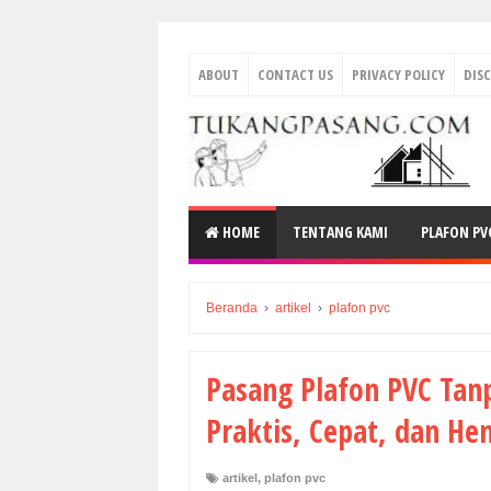
ABOUT
CONTACT US
PRIVACY POLICY
DIS
HOME
TENTANG KAMI
PLAFON PV
Beranda
›
artikel
›
plafon pvc
Pasang Plafon PVC Tan
Praktis, Cepat, dan He
artikel
,
plafon pvc