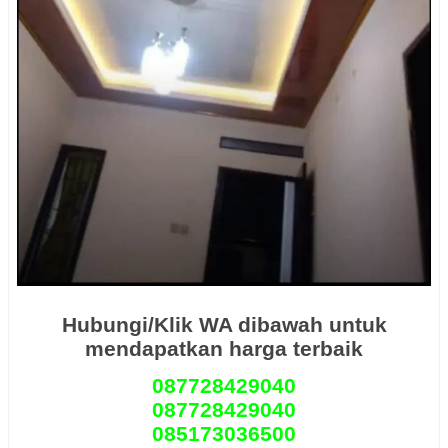
Hubungi/Klik WA dibawah untuk
mendapatkan harga terbaik
087728429040
087728429040
085173036500