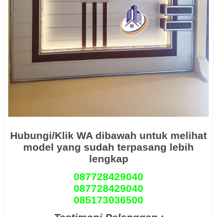
Hubungi/Klik WA dibawah untuk melihat
model yang sudah terpasang lebih
lengkap
087728429040
087728429040
085173036500