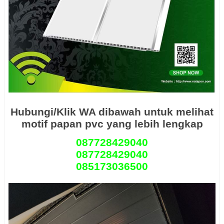
Hubungi/Klik WA dibawah untuk melihat
motif papan pvc yang lebih lengkap
087728429040
087728429040
085173036500